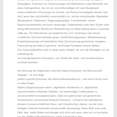
Genauigkeit, Präzision) von Untersuchungen und Maßnahmen sowie Behörden und
deren Auftragnehmer, die mit der vorschriftsmäßigen (oft nach Bundesland
unterschiedlichen) Umsetzung von Umwelt- und Naturschutzaufgaben betraut sind.
Auch wenn dies sachinhaltlich unverständlich ist, reichen institutionelles Eigenleben
(Bundesämter, Ministerien, Regierungspräsidien, Fachbehörden, Untere
Naturschutzbehörden) und kaum hinterfragte Traditionslinien unter dem Schirm einer
wenig differenzierten öffentlichen Wahrnehmung zur Beibe-haltung dieses Zustandes
völlig aus. Die Motivationen auf akademischer (z.B. Verortung in der wissen-
schaftlichen Gemeinschaft/peer group, Veröffentlichungsoutput, Mitteleinwerbung,
Projektfinanzierung) und
behördlicher Seite
(Durchsetzung gesetzlicher Vorgaben;
Fokussierung auf politisch gesetzte, kurzfristige Prioritäten) trennen Welten.
Das
Auseinanderdriften
wird so lange weiter erfolgen, bis sich alle Beteiligten um die
Aufhebung die-
ser
kontraproduktiven Koexistenz zum Wohle des
Natur- und Umweltschutzes
ernsthaft bemühen.
Die Betonung der Gegensätze zwischen Naturschutzpraxis und Wissenschaft
hingegen - sie war lange
politisch gewollt (Dominanz des Wirtschaftsrationalismus) - und steckt immer noch
in vielen klugen
Köpfen (Gegensatzpaare wären: altgedienter Artenkenner vs. abgehobene
wissenschaftliche Methode; Gelände- und artenkundige Traditionalistin vs.
wissenschaftlich-konzeptionsstarke, leider mit prakti-schen und gesetzlichen
Erfordernissen unzureichend befasste Erneuerin) - schwächt den
behördlichen,
privaten & wissenschaftlichen Natur- und Umweltschutz ebenso, wie die meist
beklagte schlechte finan
zielle und personelle Ausstattung. Heute fließt zwar mehr
Geld,
aber beide Welten durchdringen sich nicht und wenn, dann nur so kurzfristig,
wie der Geldfluss/Projektförderung anhält (vergleichbar dem