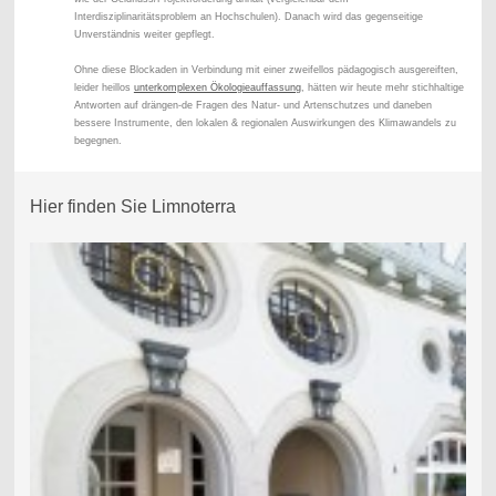
Interdisziplinaritätsproblem an Hochschulen).
Danach wird das gegenseitige
Unverständnis weiter gepflegt.
Ohne diese Blockaden in Verbindung mit einer zweifellos pädagogisch ausgereiften,
leider heillos
unterkomplexen Ökologieauffassung
, hätten wir heute mehr stichhaltige
Antworten auf drängen-de
Fragen des Natur- und Artenschutzes und daneben
bessere Instrumente, den lokalen & regionalen Auswirkungen des Klimawandels zu
begegnen.
Hier finden Sie Limnoterra