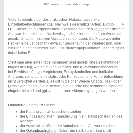
MDC: minimum detectable change.
Viele Tätigkeitsfelder des praktischen Naturschutzes, wie
Einzelfallbetrachtungen (z.B. Nachweis geschützter Arten), Biotop-, FFH-
LRT-Kartierung & Expertenklassi-fikationen bedürfen
keiner
statistischen
Analyse. Hier reicht der Nachweis geschütz-ter Lebensräume/Arten um
gesetzlich-administrativen Vorgaben zu genügen. Die Frage wievieler
Hecken eine Landschaft - etwa zur Begrenzung der Winderosion, oder
zur Erhaltung bestimmter Tier- und Pflanzenpopulationen - bedarf, spielt
dabei keine Rolle.
Stellt man aber eine Frage (hingegen sind gesetzliche Bestimmungen
fraglos rich-tig), wie beim Biodiversitäts- und Klimawandelmonitoring,
bei Bewirtschaftungs-Vergleichen, Erfolgskontrollen und Indikator-
Analysen, sollte auf eine statistische Konzeption und Fehlerbetrachtung
nicht verzichtet werden. Dies gilt in gleicher Wei-se für sog. Real- oder
Quasiexperimente, die in soziale, ökologische und technische Systeme
eingebettet sind und ggf. von mehreren Akteuren getragen werden.
Limnoterra unterstützt Sie bei
der Klärung von Untersuchungszielen
der Einpassung Ihrer Fragestellung in ein statistisch tragfähiges
Konzept
der Auswahl zielführender Aufnahme- und Auswertemethoden
der
Geländeaufnahme
(Daten, die i.o.S. verwertbar sind)