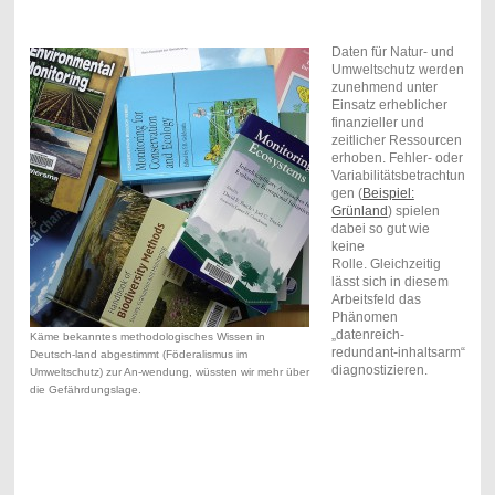
Daten für Natur- und
Umweltschutz werden
zunehmend unter
Einsatz erheblicher
finanzieller und
zeitlicher Ressourcen
erhoben.
Fehler- oder
Variabilitätsbetrachtun
gen (
Beispiel:
Grünland
) spielen
dabei so gut wie
keine
Rolle.
Gleichzeitig
lässt sich in diesem
Arbeitsfeld das
Phänomen
„datenreich-
Käme bekanntes methodologisches Wissen in
redundant-inhaltsarm“
Deutsch-land abgestimmt (Föderalismus im
diagnostizieren.
Umweltschutz) zur An-wendung, wüssten wir mehr über
die Gefährdungslage.