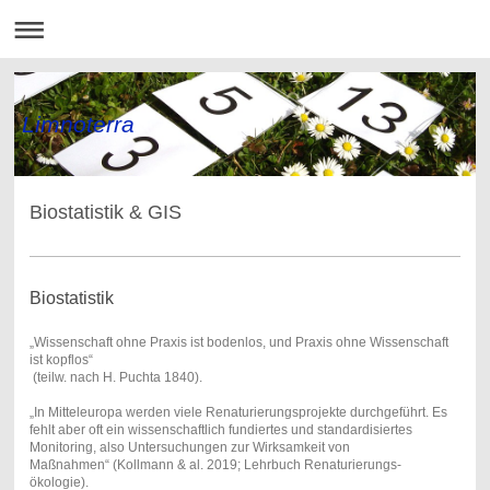
Limnoterra
Biostatistik & GIS
Biostatistik
„Wissenschaft ohne Praxis ist bodenlos, und Praxis ohne Wissenschaft
ist kopflos“
(teilw. nach H. Puchta 1840).
„
In Mitteleuropa werden viele Renaturierungsprojekte durchgeführt. Es
fehlt aber oft ein wissenschaftlich fundiertes und standardisiertes
Monitoring, also Untersuchungen zur Wirksamkeit von
Maßnahmen
“
(Kollmann & al. 2019; Lehrbuch Renaturierungs-
ökologie).