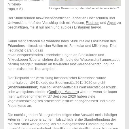
Mitteleu-
Lästiges Rasenmoos, oder fünf verschiedene Arten?
ropa e.V.).
Bei Studierenden biowissenschaftlicher Fächer an Hochschulen und
Universitä-ten ruft der Vorschlag sich mit Moosen,
Flechten
und
Algen
zu
beschäftigen, meist nur noch ungläubiges Erstaunen hervor.
Kaum mehr erfahren sie während ihres Studiums die Faszination des
Erkundens mikroskopischer Welten mit Binokular und Mikroskop. Dies
liegt nicht daran, dass
es an entsprechenden Lehreinrichtungen an Binokularen und
Mikroskopen (Überall stehen die Symbole der Wissenschaft angestaubt
herum) mangelt, sondern an feh-lender motivierender Anregung und
kaum existentem Kursangebot.
Der Tiefpunkt der Vermittlung taxonomischer Kenntnisse wurde
innerhalb der UN-Dekade der Biodiversität 2011-2020 erreicht
(
Artenkennerinnen
). Wie soll Arten-vielfalt als Wert erachtet, geschützt
oder wenigstens toleriert
(Gepflegte Mau-ern)
werden, wenn sie kaum
mehr wahrgenommen wird? Seit etwa 2020 haben viele
vegetationsökologisch arbeitende Institute nachgebessert und bieten
Moos-kurse an.
Die nachfolgenden Bildergalerien zeigen eine Auswahl meist häufiger
Arten in ihren Lebensräumen. Tatsächlich ist die Standortbindung der
meisten Arten weniger eng, als die hier getroffene Einordnung nach
ihrem Vorkommen nahelegt. Unmittelbar wird deutlich, dass Moose vor