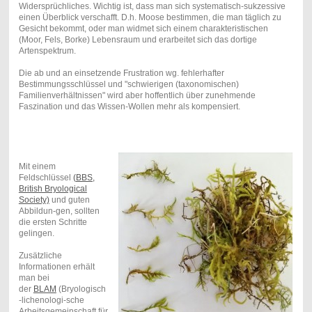
Widersprüchliches. Wichtig ist, dass man sich systematisch-sukzessive
einen Überblick verschafft.
D.h. Moose bestimmen, die man täglich zu
Gesicht bekommt, oder man widmet sich einem charakteristischen
(Moor, Fels, Borke) Lebensraum und erarbeitet sich das dortige
Artenspektrum.
Die ab und an einsetzende Frustration wg. fehlerhafter
Bestimmungsschlüssel und "schwierigen (taxonomischen)
Familienverhältnissen" wird aber hoffentlich über zunehmende
Faszination und das Wissen-Wollen mehr als kompensiert.
Mit einem
Feldschlüssel
(
BBS,
British Bryological
Society)
und guten
Abbildun-gen, sollten
die ersten Schritte
gelingen.
Zusätzliche
Informationen erhält
man bei
der
BLAM
(Bryologisch
-lichenologi-sche
Arbeitsgemeinschaft für