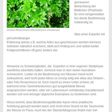
genaueren
Betrachtung der
Blättchen (Phylloide)
für eine einigermaßen
fun-dierte Bestimmung
notwendig ist.
Ontario-Rosenmoos (Rhodobryum ontariense)
Was einer Expertin mit
jahrzehntelanger
Erfahrung (weiss z.B. welche Arten aus-geschlossen werden können)
selbstver-ständlich erscheint, stellt sich Anfäng-ern und selbst weiter
Fortgeschrittenen oft ganz anders dar.
Hinweise zu Schwierigkeiten, die Experten in ihrer eigenen Startphase
zweifellos ebenfalls hatten, vermisst man in den vielen Narrativen
schmerzlich. Leider ist die Bestimmung von Moosen meist recht
zeitraubend, weil nicht jedes Moos so einzig-artig wie etwa das Ontario-,
oder Fels-Rosenmoos ist. Auch macht es einen Unter-schied, ob
während einer Sammelexkursion gut ausgebildete Moose
angesprochen werden, oder ein Lebensraum vollständig charakterisiert
werden soll und winzige/ atypische Exemplare zu bestimmen sind.
Hinzu kommt, dass Bestimmungs
literatur kaum ohne praktische
Anleitung genutzt werden kann und nicht ohne Grund ist die Taxonomie
der Moose im Fluss. Auch bei der Standortdiagnose findet man viel