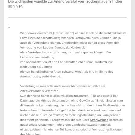
Die wichtigsten Aspekte zur Artendiversität von Trockenmauern finden
sich
hier
.
1
Wanderweidewirtschaft (Transhumanz) war im Offenland die wohl wirksamste
Form eines landschaftsübergreifenden Biotopverbundes. Straßen, die ja
auch der Verbindung dienen, unterbinden leider genau diese Form der
Vernetzung von Lebensräumen, da Herden sie,
ohne Verkehrschaos anzurichten, nicht mehr queren können. Die
Lebensraumausstattung
von Asphaltstraßen ist den Landschaften eher fremd, wodurch ihre
Bedeutung als Eintritts-
pforten fremdländischer Arten schwerer wiegt, als ihre im Sinne des
Artenschutzes, verbind-ende.
Vorstellungen man solle nach menschlich/wissenschaftlichem
Artenverständnis vernetzen,
(...in der Natur hängt ja alles mit allem zusammen...) ist angesichts der
Datenlage ein kühnes Unterfangen, ohne Gewähr auf Erfolg. Ersetzt man
differenzierte Landnutzung, die nachweislich zu der hohen Biodiversität der
historischen Kulturlandschaft geführt hat, durch eine marktkonforme und
reichert diese durch (vermutete) Vernetzungsstrukturen an, kom-pensiert
dies meist gar nichts. Fließgewässer die sich über
Strahlwirkung
kostenlos
quasi selbst renaturieren - ohne den Landschaftswasserhaushalt
einzubeziehen - ist ebenso Teil kompensatorischer Vernetzungsillusionen
des Menschen.