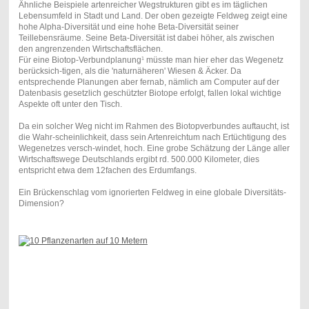
Ähnliche Beispiele artenreicher Wegstrukturen gibt es
im täglichen
Lebensumfeld
in Stadt und Land. Der oben gezeigte Feldweg zeigt eine
hohe Alpha-Diversität und eine hohe Beta-Diversität seiner
Teillebensräume. Seine Beta-Diversität ist dabei höher, als zwischen
den angrenzenden Wirtschaftsflächen.
Für eine Biotop-Verbundplanung
müsste man hier eher das Wegenetz
1
berücksich-tigen, als die 'naturnäheren' Wiesen & Äcker. Da
entsprechende Planungen aber fernab, nämlich am Computer auf der
Datenbasis gesetzlich geschützter Biotope erfolgt, fallen lokal wichtige
Aspekte oft unter den Tisch.
Da ein solcher Weg nicht im Rahmen des Biotopverbundes auftaucht, ist
die Wahr-scheinlichkeit, dass sein Artenreichtum nach Ertüchtigung des
Wegenetzes versch-windet, hoch. Eine grobe Schätzung der Länge aller
Wirtschaftswege Deutschlands ergibt rd. 500.000 Kilometer, dies
entspricht etwa dem
12fachen des Erdumfangs.
Ein
Brückenschlag vom ignorierten Feldweg in eine globale Diversitäts-
Dimension?