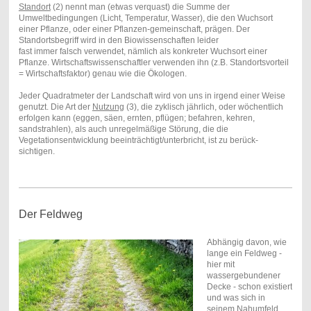
Standort
(2) nennt man (etwas verquast) die Summe der
Umweltbedingungen (Licht, Temperatur, Wasser), die den Wuchsort
einer Pflanze, oder einer Pflanzen-gemeinschaft, prägen. Der
Standortsbegriff wird in den Biowissenschaften leider
fast immer falsch verwendet, nämlich als konkreter Wuchsort einer
Pflanze. Wirtschaftswissenschaftler verwenden ihn (z.B. Standortsvorteil
= Wirtschaftsfaktor) genau wie die Ökologen.
Jeder Quadratmeter der Landschaft wird von uns in irgend einer Weise
genutzt. Die Art der
Nutzung
(3), die zyklisch jährlich, oder wöchentlich
erfolgen kann (eggen, säen, ernten, pflügen; befahren, kehren,
sandstrahlen), als auch unregelmäßige Störung, die die
Vegetationsentwicklung beeinträchtigt/unterbricht, ist zu berück-
sichtigen.
Der Feldweg
Abhängig davon, wie
lange ein Feldweg -
hier mit
wassergebundener
Decke - schon existiert
und was sich in
seinem Nahumfeld